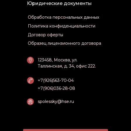
Юридические документы
Обработка персональных данных
Обработка персональных данных
Политика конфиденциальности
Политика конфиденциальности
Договор оферты
Договор оферты
Образец лицензионного договора
Образец лицензионного договора
123458, Москва, ул.
123458, Москва, ул.
Таллинская, д. 34, офис 222.
Таллинская, д. 34, офис 222.
+7(926)563-70-04
+7(926)563-70-04
+7(906)036-28-08
+7(906)036-28-08
spolessky@hse.ru
spolessky@hse.ru