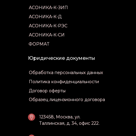
АСОНИКА-К-ЗИП
АСОНИКА-К-ЗИП
АСОНИКА-К-Д
АСОНИКА-К-Д
АСОНИКА-К-РЭС
АСОНИКА-К-РЭС
АСОНИКА-К-СИ
АСОНИКА-К-СИ
ФОРМАТ
ФОРМАТ
Юридические документы
Обработка персональных данных
Обработка персональных данных
Политика конфиденциальности
Политика конфиденциальности
Договор оферты
Договор оферты
Образец лицензионного договора
Образец лицензионного договора
123458, Москва, ул.
123458, Москва, ул.
Таллинская, д. 34, офис 222.
Таллинская, д. 34, офис 222.