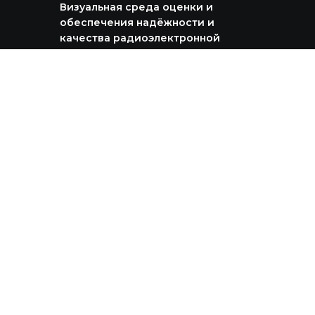
Визуальная среда оценки и
обеспечения надёжности и
качества радиоэлектронной
аппаратуры — программный
комплекс «АСОНИКА-К» призвана
помочь при расчётах надёжности
РЭА или её составных частей,
обучении теоретическим основам
надёжности и оптимизации
технологии разработки.