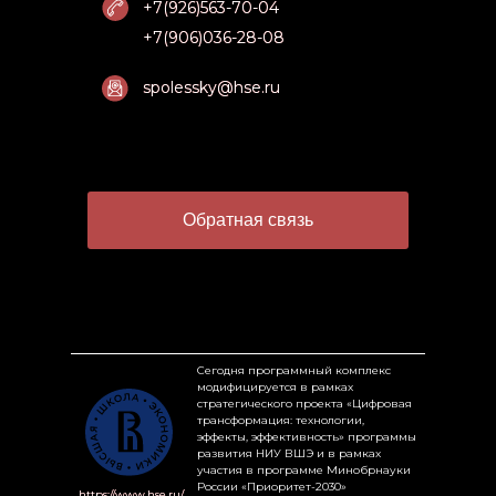
+7(926)563-70-04
+7(926)563-70-04
+7(906)036-28-08
+7(906)036-28-08
spolessky@hse.ru
spolessky@hse.ru
Обратная связь
Сегодня программный комплекс
модифицируется в рамках
стратегического проекта «Цифровая
трансформация: технологии,
эффекты, эффективность» программы
развития НИУ ВШЭ и в рамках
участия в программе Минобрнауки
России «Приоритет-2030»
https://www.hse.ru/
https://www.hse.ru/