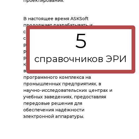
проектирования.
В настоящее время ASKSoft
продолжает разрабатывать и
5
совершенствовать ПК АСОНИКА-К,
сосредотачиваясь на возможностях
расчёта показателей долговечности и
ремонтопригодности
справочников ЭРИ
радиоэлектронной аппаратуры. Наша
компания уделяет значительное
внимание вопросам внедрения
программного комплекса на
промышленных предприятиях, в
научно-исследовательских центрах и
учебных заведениях, предоставляя
передовые решения для
обеспечения надёжности
электронной аппаратуры.